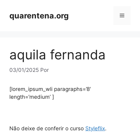
Pular
para
quarentena.org
Menu
o
conteúdo
aquila fernanda
03/01/2025
Por
[lorem_ipsum_wli paragraphs=’8′
length=’medium’ ]
Não deixe de conferir o curso
Styleflix
.