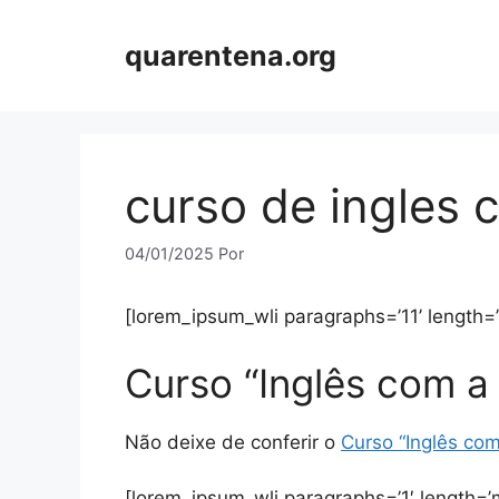
Pular
para
quarentena.org
o
conteúdo
curso de ingles 
04/01/2025
Por
[lorem_ipsum_wli paragraphs=’11’ length=
Curso “Inglês com a 
Não deixe de conferir o
Curso “Inglês com
[lorem_ipsum_wli paragraphs=’1′ length=’