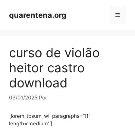
Pular
para
quarentena.org
Menu
o
conteúdo
curso de violão
heitor castro
download
03/01/2025
Por
[lorem_ipsum_wli paragraphs=’11’
length=’medium’ ]