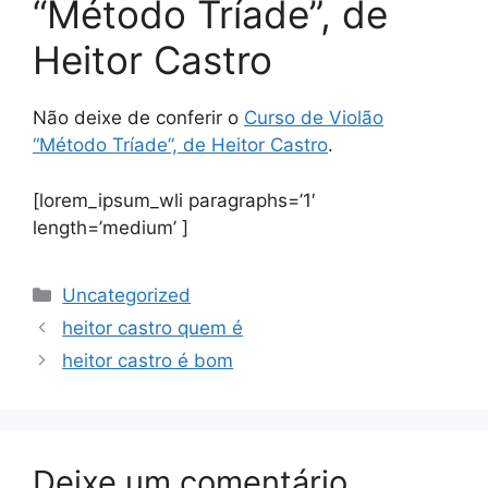
“Método Tríade”, de
Heitor Castro
Não deixe de conferir o
Curso de Violão
“Método Tríade”, de Heitor Castro
.
[lorem_ipsum_wli paragraphs=’1′
length=’medium’ ]
Categorias
Uncategorized
heitor castro quem é
heitor castro é bom
Deixe um comentário