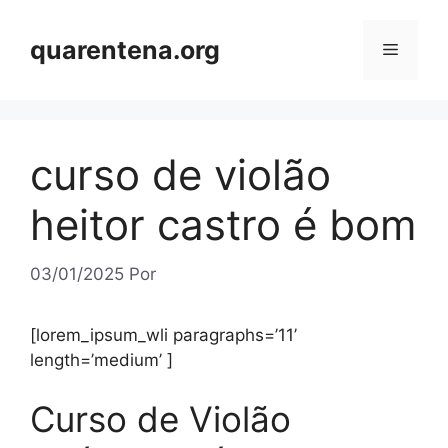
Pular
para
quarentena.org
Menu
o
conteúdo
curso de violão
heitor castro é bom
03/01/2025
Por
[lorem_ipsum_wli paragraphs=’11’
length=’medium’ ]
Curso de Violão