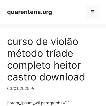
Pular
para
quarentena.org
Menu
o
conteúdo
curso de violão
método tríade
completo heitor
castro download
03/01/2025
Por
[lorem_ipsum_wli paragraphs=’11’