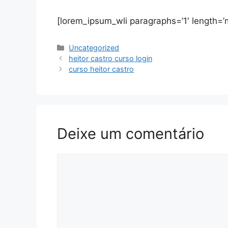
[lorem_ipsum_wli paragraphs=’1′ length=’
Categorias
Uncategorized
heitor castro curso login
curso heitor castro
Deixe um comentário
Comentário