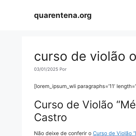
Pular
para
quarentena.org
o
conteúdo
curso de violão o
03/01/2025
Por
[lorem_ipsum_wli paragraphs=’11’ length=
Curso de Violão “Mé
Castro
Não deixe de conferir o
Curso de Violão “