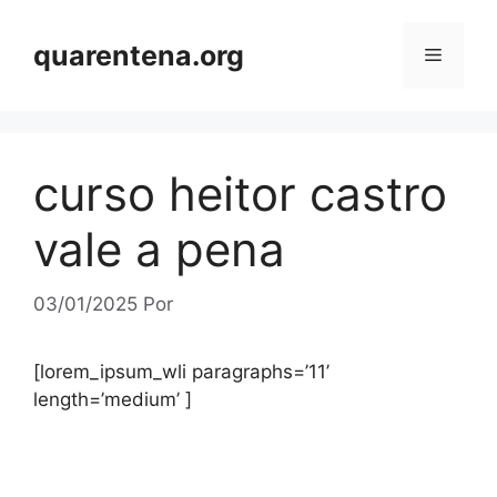
Pular
para
quarentena.org
Menu
o
conteúdo
curso heitor castro
vale a pena
03/01/2025
Por
[lorem_ipsum_wli paragraphs=’11’
length=’medium’ ]