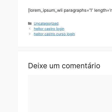
[lorem_ipsum_wli paragraphs=’1′ length=’
Categorias
Uncategorized
heitor castro login
heitor castro curso login
Deixe um comentário
Comentário