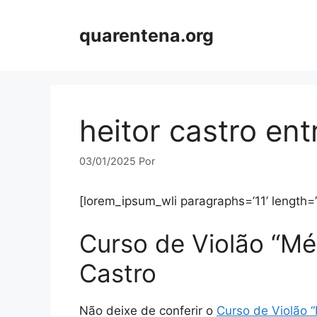
Pular
para
quarentena.org
o
conteúdo
heitor castro ent
03/01/2025
Por
[lorem_ipsum_wli paragraphs=’11’ length=
Curso de Violão “Mé
Castro
Não deixe de conferir o
Curso de Violão “