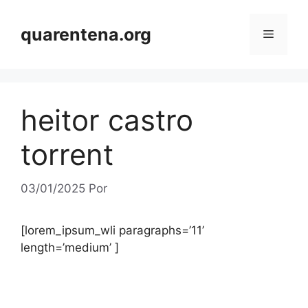
Pular
para
quarentena.org
Menu
o
conteúdo
heitor castro
torrent
03/01/2025
Por
[lorem_ipsum_wli paragraphs=’11’
length=’medium’ ]