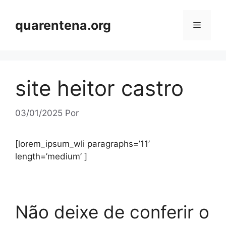
Pular
para
quarentena.org
Menu
o
conteúdo
site heitor castro
03/01/2025
Por
[lorem_ipsum_wli paragraphs=’11’
length=’medium’ ]
Não deixe de conferir o