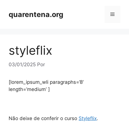
Pular
para
quarentena.org
Menu
o
conteúdo
styleflix
03/01/2025
Por
[lorem_ipsum_wli paragraphs=’8′
length=’medium’ ]
Não deixe de conferir o curso
Styleflix
.