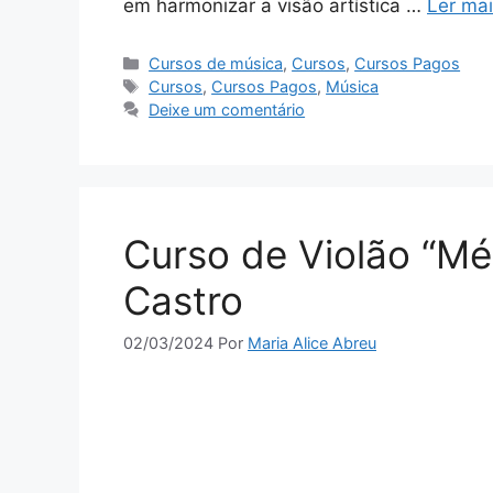
em harmonizar a visão artística …
Ler ma
Categorias
Cursos de música
,
Cursos
,
Cursos Pagos
Tags
Cursos
,
Cursos Pagos
,
Música
Deixe um comentário
Curso de Violão “Mé
Castro
02/03/2024
Por
Maria Alice Abreu