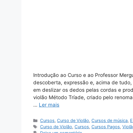
Introdução ao Curso e ao Professor Merg
descoberta, expressão e, acima de tudo,
em deslizar os dedos pelas cordas e pro
violão Método Tríade, criado pelo renom
…
Ler mais
Categorias
Cursos
,
Curso de Violão
,
Cursos de música
,
E
Tags
Curso de Violão
,
Cursos
,
Cursos Pagos
,
Violã
Deixe um comentário