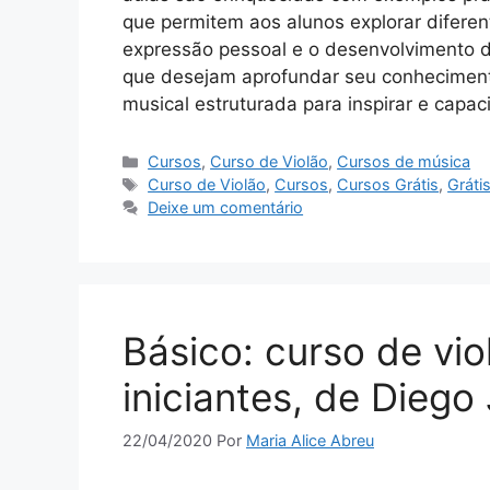
que permitem aos alunos explorar diferen
expressão pessoal e o desenvolvimento de
que desejam aprofundar seu conhecimento
musical estruturada para inspirar e capa
Categorias
Cursos
,
Curso de Violão
,
Cursos de música
Tags
Curso de Violão
,
Cursos
,
Cursos Grátis
,
Gráti
Deixe um comentário
Básico: curso de vio
iniciantes, de Diego
22/04/2020
Por
Maria Alice Abreu