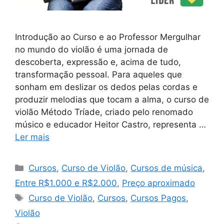
Introdução ao Curso e ao Professor Mergulhar
no mundo do violão é uma jornada de
descoberta, expressão e, acima de tudo,
transformação pessoal. Para aqueles que
sonham em deslizar os dedos pelas cordas e
produzir melodias que tocam a alma, o curso de
violão Método Tríade, criado pelo renomado
músico e educador Heitor Castro, representa …
Ler mais
Categorias
Cursos
,
Curso de Violão
,
Cursos de música
,
Entre R$1.000 e R$2.000
,
Preço aproximado
Tags
Curso de Violão
,
Cursos
,
Cursos Pagos
,
Violão