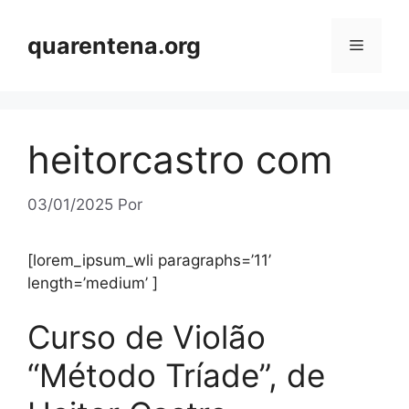
Pular
para
quarentena.org
Menu
o
conteúdo
heitorcastro com
03/01/2025
Por
[lorem_ipsum_wli paragraphs=’11’
length=’medium’ ]
Curso de Violão
“Método Tríade”, de