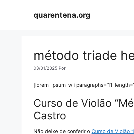
Pular
para
quarentena.org
o
conteúdo
método triade he
03/01/2025
Por
[lorem_ipsum_wli paragraphs=’11’ length=
Curso de Violão “Mé
Castro
Não deixe de conferir o
Curso de Violão “