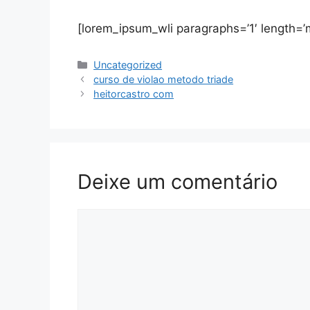
[lorem_ipsum_wli paragraphs=’1′ length=’
Categorias
Uncategorized
curso de violao metodo triade
heitorcastro com
Deixe um comentário
Comentário